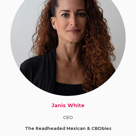
Janis White
CEO
The Readheaded Mexican & CBDbies