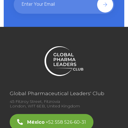
Global Pharmaceutical Leaders' Club
45 Fitzroy Street, Fitzrovia
London, W1T 6EB, United Kingdom
México
+52 558 526-60-31