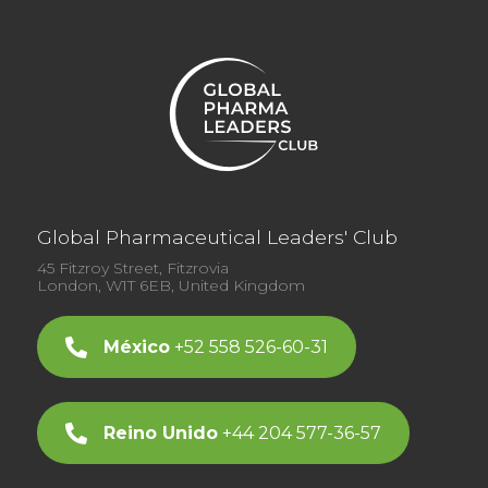
Global Pharmaceutical Leaders' Club
45 Fitzroy Street, Fitzrovia
London, W1T 6EB, United Kingdom
México
+52 558 526-60-31
Reino Unido
+44 204 577-36-57