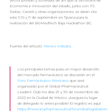
sector privado y sociedad, de ahí que la Secretaría de
Economía e Innovación del estado, junto con ITJ,
Deitac, Canieti y otras organizaciones, se darán cita
este 9,10 y 11 de septiembre en Tijuana para la
realización del BioMedTech Baja Hackathon BC.
Fuente del articulo:
Mexico Industry
Los principales temas para un mayor desarrollo
del mercado farmacéutico se discutirán en el
Foro Farmacéutico Mexicano
que será
organizado por el Global Pharmaceutical
Leaders’ Club los días 29 y 30 de noviembre de
2022 en la Ciudad de México. ¡Asegura tu lugar
de delegado lo antes posible! El registro es aquí:
https://mexican.pharmaceutical.forum/es/registration-