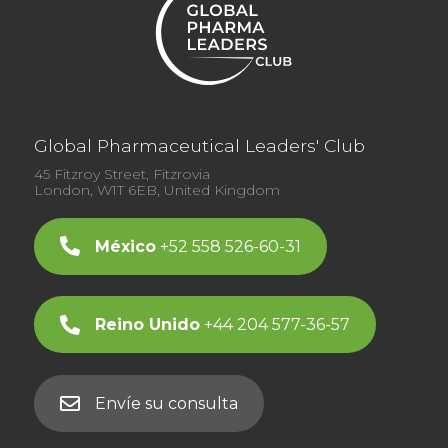
Global Pharmaceutical Leaders' Club
45 Fitzroy Street, Fitzrovia
London, W1T 6EB, United Kingdom
México
+52 558 526-60-31
Reino Unido
+44 204 577-36-57
Envíe su consulta