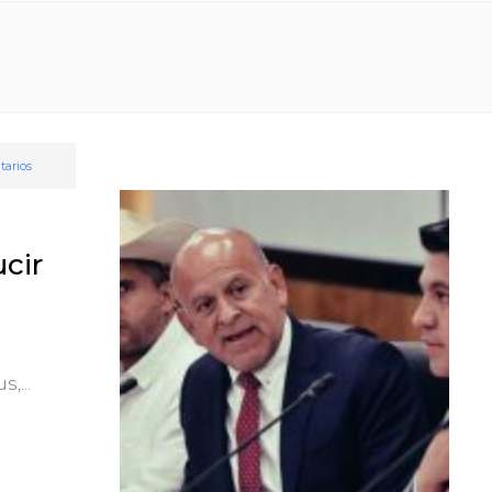
arios
cir
,...