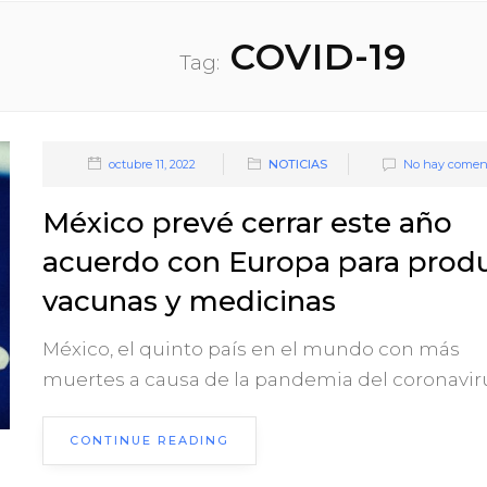
COVID-19
Tag:
octubre 11, 2022
NOTICIAS
No hay coment
México prevé cerrar este año
acuerdo con Europa para produ
vacunas y medicinas
México, el quinto país en el mundo con más
muertes a causa de la pandemia del coronavirus
CONTINUE READING