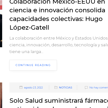
Colaboración México-EEUU en
ciencia e innovación consolida
capacidades colectivas: Hugo
López-Gatell
La colaboración entre México y Estados Unidos
ciencia, innovación, desarrollo, tecnología y sa
tiene una larga...
CONTINUE READING
agosto 23, 2022
NOTICIAS
No hay coment
Solo Salud suministrará fármac