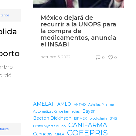
tarios
e
Industria farmacéutica
B
OPS para
se consolida en el
l
olida
mercado mexicano tras
d
anuncia
la pandemia de Covid-
19: Luis Doporto
ju
porto
octubre 10, 2022
0
0
0
0
embro
cordó
AMELAF
AMLO
ANTAD
Astellas Pharma
Bayer
Automatización de farmacias
Becton Dickinson
BIRMEX
blockchain
BMS
CANIFARMA
Bristol Myers Squibb
arios
COFEPRIS
Cannabis
CIPLA