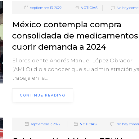
septiembre 13, 2022
NOTICIAS
No hay comen
México contempla compra
consolidada de medicamentos
cubrir demanda a 2024
El presidente Andrés Manuel López Obrador
(AMLO) dio a conocer que su administración y
trabaja en la...
CONTINUE READING
septiembre 7, 2022
NOTICIAS
No hay comen