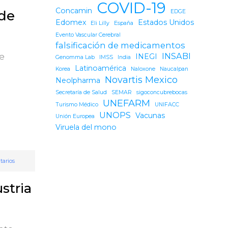
COVID-19
Concamin
 de
EDGE
Edomex
Estados Unidos
Eli Lilly
España
Evento Vascular Cerebral
falsificación de medicamentos
INSABI
e
INEGI
Genomma Lab
IMSS
India
Latinoamérica
Korea
Naloxone
Naucalpan
Novartis Mexico
Neolpharma
Secretaría de Salud
SEMAR
sigoconcubrebocas
UNEFARM
Turismo Médico
UNIFACC
UNOPS
Vacunas
Unión Europea
Viruela del mono
arios
stria