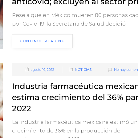
anticovid; excluyen al sector p
Pese a que en México mueren 80 personas cad
por Covid-19, la Secretaría de Salud decidió...
CONTINUE READING
agosto 19, 2022
NOTICIAS
No hay coment
Industria farmacéutica mexica
estima crecimiento del 36% pa
2022
La industria farmacéutica mexicana estimó un
crecimiento de 36% en la producción de