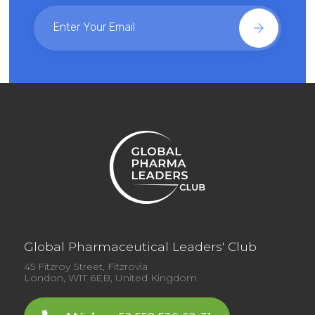
Global Pharmaceutical Leaders' Club
45 Fitzroy Street, Fitzrovia
London, W1T 6EB, United Kingdom