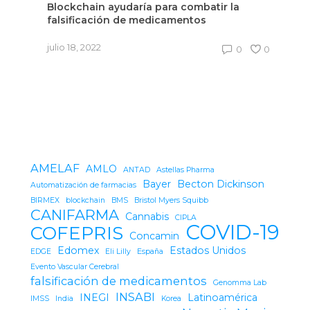
para combatir la
Hay desabasto ‘intermitente’ de
icamentos
medicamentos en la quinta ola 
19: UNEFARM
0
0
julio 18, 2022
AMELAF
AMLO
ANTAD
Astellas Pharma
Bayer
Becton Dickinson
Automatización de farmacias
BIRMEX
blockchain
BMS
Bristol Myers Squibb
CANIFARMA
Cannabis
CIPLA
COVID-19
COFEPRIS
Concamin
Edomex
Estados Unidos
EDGE
Eli Lilly
España
Evento Vascular Cerebral
falsificación de medicamentos
Genomma Lab
INSABI
INEGI
Latinoamérica
IMSS
India
Korea