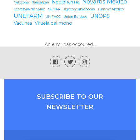
Novartis Mexico
Neolpharma
Naloxone
Naucalpan
Secretaría de Salud
SEMAR
sigoconcubrebocas
Turismo Médico
UNEFARM
UNOPS
UNIFACC
Unión Europea
Vacunas
Viruela del mono
An error has occoured...
SUBSCRIBE TO OUR
NEWSLETTER